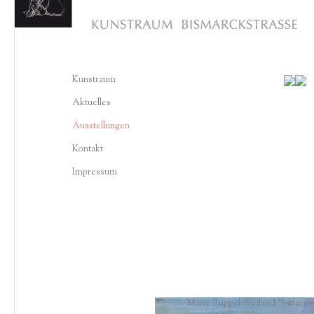
Kunstraum
Aktuelles
Ausstellungen
Kontakt
Impressum
Marie Ruppel-Weiland
"bittersw